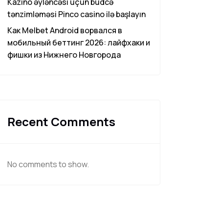
Kazino əyləncəsi üçün büdcə
tənzimləməsi Pinco casino ilə başlayın
Как Melbet Android ворвался в
мобильный беттинг 2026: лайфхаки и
фишки из Нижнего Новгорода
Recent Comments
No comments to show.