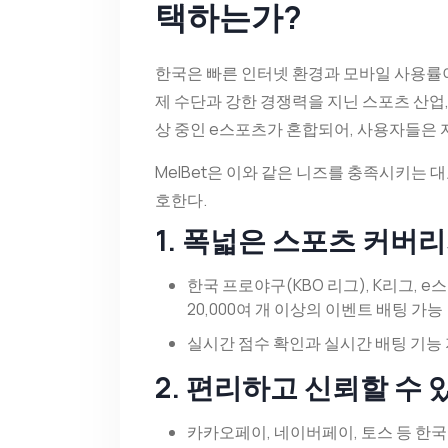
택하는가?
한국은 빠른 인터넷 환경과 모바일 사용률이
제 수단과 강한 경쟁력을 지닌 스포츠 산업, 
상 중인 e스포츠가 혼합되어, 사용자들은 
MelBet은 이와 같은 니즈를 충족시키는 
호한다.
1. 폭넓은 스포츠 커버
한국 프로야구(KBO 리그), K리그, 
20,000여 개 이상의 이벤트 배팅 가능
실시간 점수 확인과 실시간 배팅 기능
2. 편리하고 신뢰할 수 
카카오페이, 네이버페이, 토스 등 한