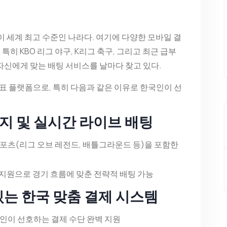
 세계 최고 수준인 나라다. 여기에 다양한 모바일 결
특히 KBO 리그 야구, K리그 축구, 그리고 최근 급부
자신에게 맞는 배팅 서비스를 날마다 찾고 있다.
대표 플랫폼으로, 특히 다음과 같은 이유로 한국인이 선
리지 및 실시간 라이브 배팅
e스포츠(리그 오브 레전드, 배틀그라운드 등)을 포함한
 지원으로 경기 흐름에 맞춘 전략적 배팅 가능
있는 한국 맞춤 결제 시스템
국인이 선호하는 결제 수단 완벽 지원