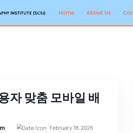
Home
About Us
Con
HY INSTITUTE (SCSI)
 사용자 맞춤 모바일 배
om
February 18, 2026