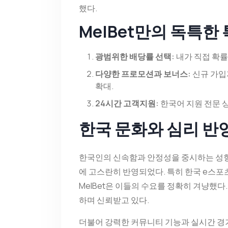
했다.
MelBet만의 독특한
광범위한 배당률 선택:
내가 직접 확률
다양한 프로모션과 보너스:
신규 가입
확대.
24시간 고객지원:
한국어 지원 전문 
한국 문화와 심리 반영
한국인의 신속함과 안정성을 중시하는 성향,
에 고스란히 반영되었다. 특히 한국 e스포
MelBet은 이들의 수요를 정확히 겨냥했다
하며 신뢰받고 있다.
더불어 강력한 커뮤니티 기능과 실시간 경기