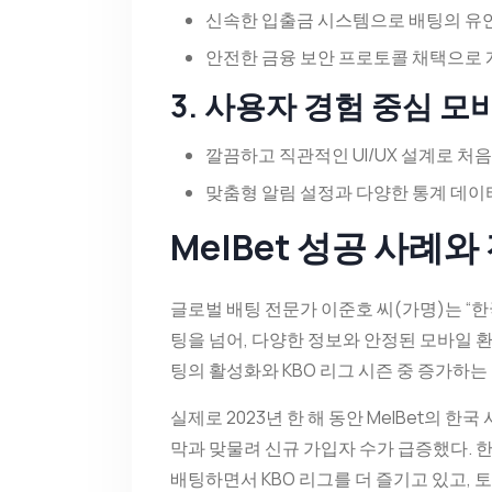
신속한 입출금 시스템으로 배팅의 유
안전한 금융 보안 프로토콜 채택으로 
3. 사용자 경험 중심 
깔끔하고 직관적인 UI/UX 설계로 처
맞춤형 알림 설정과 다양한 통계 데이
MelBet 성공 사례
글로벌 배팅 전문가 이준호 씨(가명)는 “한
팅을 넘어, 다양한 정보와 안정된 모바일 환
팅의 활성화와 KBO 리그 시즌 중 증가하는
실제로 2023년 한 해 동안 MelBet의 한국
막과 맞물려 신규 가입자 수가 급증했다. 
배팅하면서 KBO 리그를 더 즐기고 있고, 