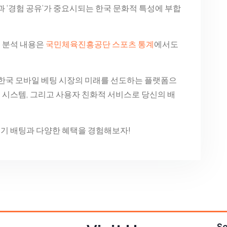
’과 ‘경험 공유’가 중요시되는 한국 문화적 특성에 부합
는 분석 내용은
국민체육진흥공단 스포츠 통계
에서도
 한국 모바일 베팅 시장의 미래를 선도하는 플랫폼으
제 시스템, 그리고 사용자 친화적 서비스로 당신의 배
경기 배팅과 다양한 혜택을 경험해보자!
So