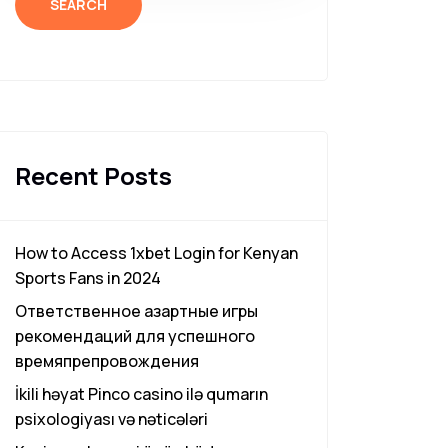
SEARCH
Recent Posts
How to Access 1xbet Login for Kenyan
Sports Fans in 2024
Ответственное азартные игры
рекомендаций для успешного
времяпрепровождения
İkili həyat Pinco casino ilə qumarın
psixologiyası və nəticələri